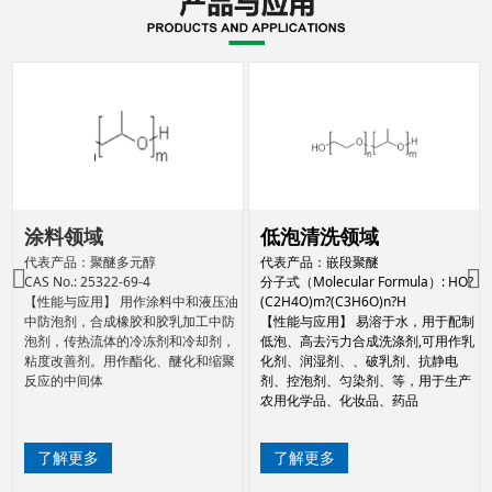
涂料领域
低泡清洗领域
代表产品：聚醚多元醇
代表产品：嵌段聚醚
CAS No.: 25322-69-4
分子式（Molecular Formula）: HO?
【性能与应用】 用作涂料中和液压油
(C2H4O)m?(C3H6O)n?H
中防泡剂，合成橡胶和胶乳加工中防
【性能与应用】 易溶于水，用于配制
泡剂，传热流体的冷冻剂和冷却剂，
低泡、高去污力合成洗涤剂,可用作乳
粘度改善剂。用作酯化、醚化和缩聚
化剂、润湿剂、、破乳剂、抗静电
反应的中间体
剂、控泡剂、匀染剂、等，用于生产
农用化学品、化妆品、药品
了解更多
了解更多